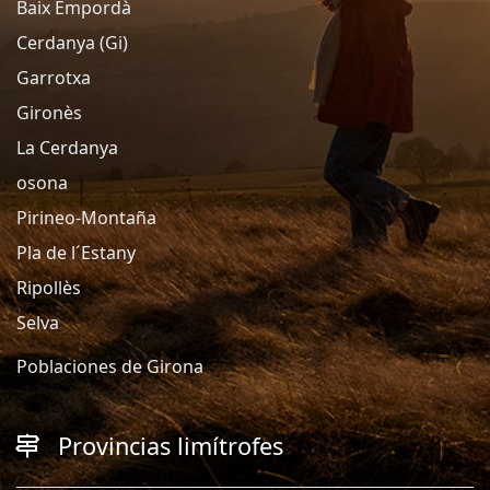
Baix Empordà
Cerdanya (Gi)
Garrotxa
Gironès
La Cerdanya
osona
Pirineo-Montaña
Pla de l´Estany
Ripollès
Selva
Poblaciones de Girona
Provincias limítrofes