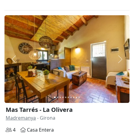
Anterior
Siguie
Mas Tarrés - La Olivera
Madremanya
- Girona
4
Casa Entera