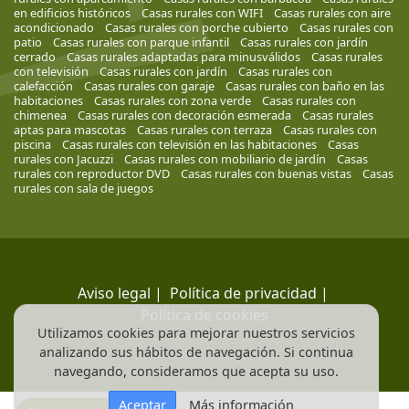
en edificios históricos
Casas rurales con WIFI
Casas rurales con aire
acondicionado
Casas rurales con porche cubierto
Casas rurales con
patio
Casas rurales con parque infantil
Casas rurales con jardín
cerrado
Casas rurales adaptadas para minusválidos
Casas rurales
con televisión
Casas rurales con jardín
Casas rurales con
calefacción
Casas rurales con garaje
Casas rurales con baño en las
habitaciones
Casas rurales con zona verde
Casas rurales con
chimenea
Casas rurales con decoración esmerada
Casas rurales
aptas para mascotas
Casas rurales con terraza
Casas rurales con
piscina
Casas rurales con televisión en las habitaciones
Casas
rurales con Jacuzzi
Casas rurales con mobiliario de jardín
Casas
rurales con reproductor DVD
Casas rurales con buenas vistas
Casas
rurales con sala de juegos
Aviso legal
|
Política de privacidad
|
Política de cookies
Utilizamos cookies para mejorar nuestros servicios
analizando sus hábitos de navegación. Si continua
navegando, consideramos que acepta su uso.
Aceptar
Más información