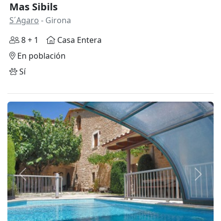
Mas Sibils
S´Agaro
- Girona
8 + 1
Casa Entera
En población
Sí
Anterior
Siguie