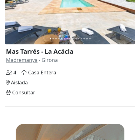
Anterior
Siguie
Mas Tarrés - La Acácia
Madremanya
- Girona
4
Casa Entera
Aislada
Consultar