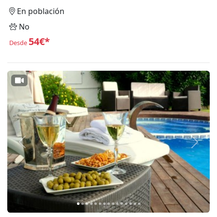
En población
No
54€*
Desde
Anterior
Siguie