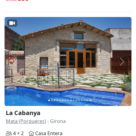
Anterior
Siguie
La Cabanya
Mata (Porqueres)
- Girona
4 + 2
Casa Entera