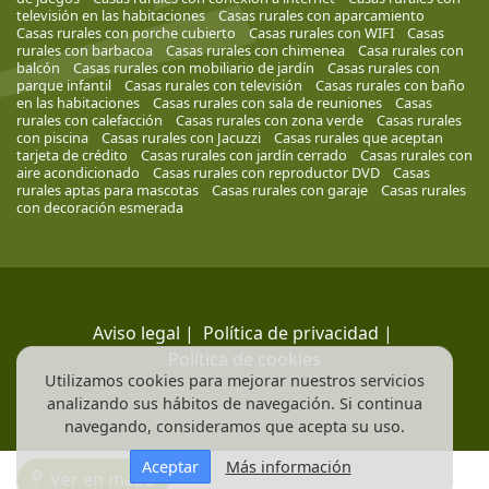
televisión en las habitaciones
Casas rurales con aparcamiento
Casas rurales con porche cubierto
Casas rurales con WIFI
Casas
rurales con barbacoa
Casas rurales con chimenea
Casa rurales con
balcón
Casas rurales con mobiliario de jardín
Casas rurales con
parque infantil
Casas rurales con televisión
Casas rurales con baño
en las habitaciones
Casas rurales con sala de reuniones
Casas
rurales con calefacción
Casas rurales con zona verde
Casas rurales
con piscina
Casas rurales con Jacuzzi
Casas rurales que aceptan
tarjeta de crédito
Casas rurales con jardín cerrado
Casas rurales con
aire acondicionado
Casas rurales con reproductor DVD
Casas
rurales aptas para mascotas
Casas rurales con garaje
Casas rurales
con decoración esmerada
Aviso legal
|
Política de privacidad
|
Política de cookies
Utilizamos cookies para mejorar nuestros servicios
analizando sus hábitos de navegación. Si continua
navegando, consideramos que acepta su uso.
Aceptar
Más información
Ver en mapa