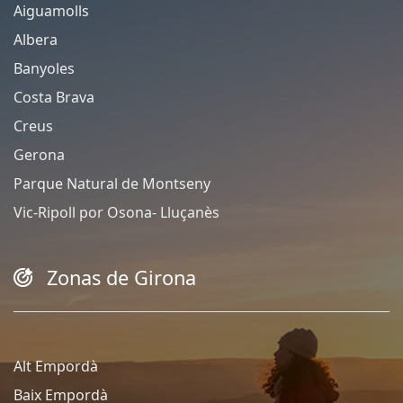
Aiguamolls
Albera
Banyoles
Costa Brava
Creus
Gerona
Parque Natural de Montseny
Vic-Ripoll por Osona- Lluçanès
Zonas de Girona
Alt Empordà
Baix Empordà