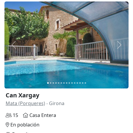
Anterior
Siguie
Can Xargay
Mata (Porqueres)
- Girona
15
Casa Entera
En población