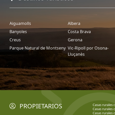
Aiguamolls
Albera
Banyoles
Costa Brava
Creus
Gerona
Parque Natural de Montseny
Vic-Ripoll por Osona-
Lluçanès
PROPIETARIOS
Casas rurales 
Casas rurales 
Casas rurales 