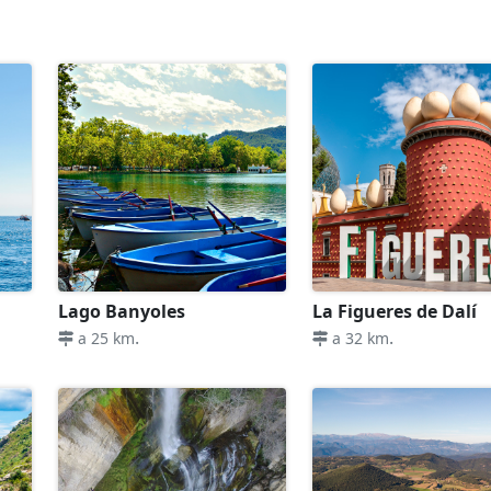
Lago Banyoles
La Figueres de Dalí
.
.
a 25 km
a 32 km