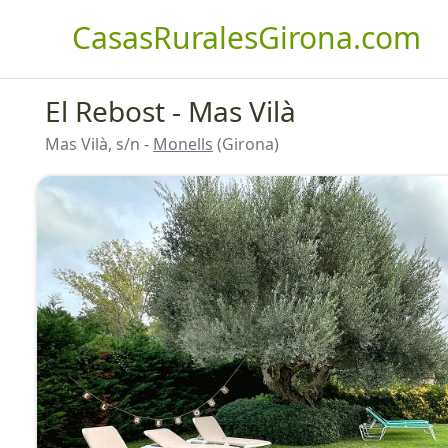
CasasRuralesGirona.com
El Rebost - Mas Vilà
Mas Vilà, s/n -
Monells
(Girona)