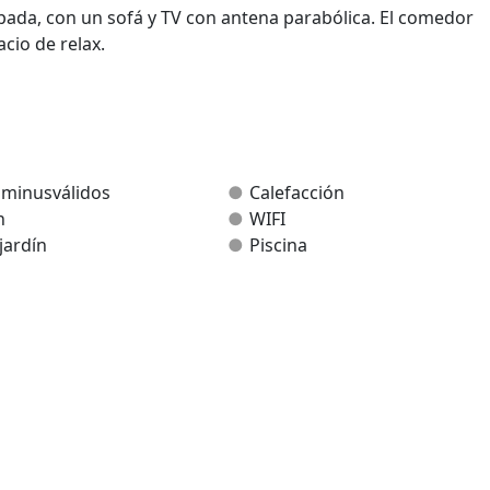
da, con un sofá y TV con antena parabólica. El comedor
cio de relax.
n 3 camas individuales, y la otra con una cama de 150cm.
 minusválidos
Calefacción
n
WIFI
jardín
Piscina