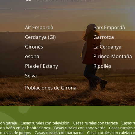
Alt Empordà
Baix Empordà
Cerdanya (Gi)
Garrotxa
Gironès
La Cerdanya
osona
Pirineo-Montaña
Pla de l´Estany
Ripollès
Selva
Poblaciones de Girona
con garaje
Casas rurales con televisión
Casas rurales con terraza
Casas r
con baño en las habitaciones
Casas rurales con zona verde
Casas rurales
con sala de juegos
Casas rurales con barbacoa
Casas rurales con calefacci