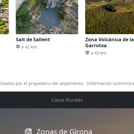
Salt de Sallent
Zona Volcánica de l
Garrotxa
.
a 42 km
.
a 43 km
lizados por el propietario del alojamiento - Información suministr
Casas Rurales
Zonas de Girona