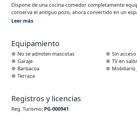
Dispone de una cocina-comedor completamente equipa
conserva el antiguo pozo, ahora convertido en un espa
Leer más
Cuenta con 2 habitaciones, una de ellas muy amplia co
Baño completo, con lavabo, WC, bidet y bañera.
Equipamiento
No se admiten mascotas
Sin acceso
Garaje
TV en saló
Barbacoa
Mobiliario 
Terraza
Registros y licencias
Reg. Turismo:
PG-000941