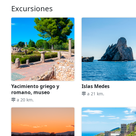
Excursiones
Yacimiento griego y
Islas Medes
romano, museo
.
a 21 km
.
a 20 km