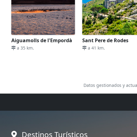
Aiguamolls de l'Empordà
Sant Pere de Rodes
.
.
a 35 km
a 41 km
Datos gestionados y actua
Destinos Turísticos