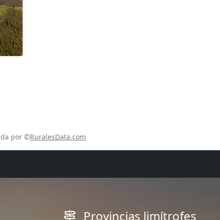
a
ada por ©
RuralesData.com
Provincias limítrofes