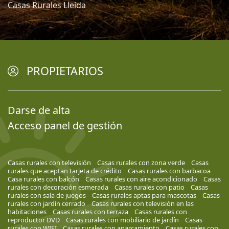
Casas Rurales Lleida
PROPIETARIOS
Darse de alta
Acceso panel de gestión
Casas rurales con televisión
Casas rurales con zona verde
Casas
rurales que aceptan tarjeta de crédito
Casas rurales con barbacoa
Casa rurales con balcón
Casas rurales con aire acondicionado
Casas
rurales con decoración esmerada
Casas rurales con patio
Casas
rurales con sala de juegos
Casas rurales aptas para mascotas
Casas
rurales con jardín cerrado
Casas rurales con televisión en las
habitaciones
Casas rurales con terraza
Casas rurales con
reproductor DVD
Casas rurales con mobiliario de jardín
Casas
rurales con WIFI
Casas rurales con aparcamiento
Casas rurales con