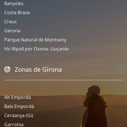
Banyoles
Costa Brava
Creus
Gerona
Parque Natural de Montseny
Vic-Ripoll por Osona- Lluçanès
Zonas de Girona
Alt Empordà
Baix Empordà
Cerdanya (Gi)
Garrotxa