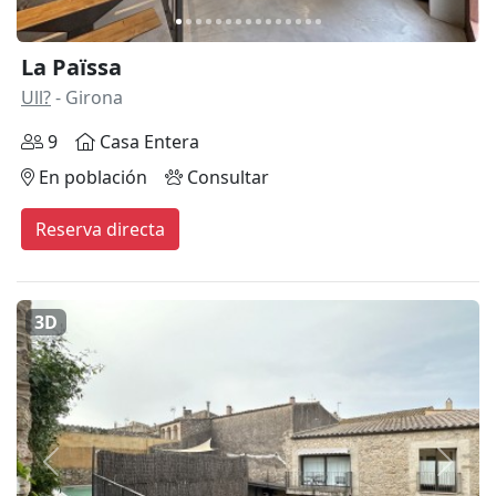
La Païssa
Ull?
- Girona
9
Casa Entera
En población
Consultar
Reserva directa
3D
Anterior
Siguie