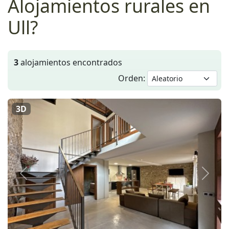
Alojamientos rurales en
Ull?
3
alojamientos encontrados
Orden:
3D
Anterior
Siguie